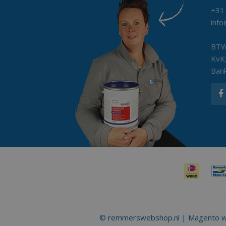
+31
inf
BTW
KvK
Ban
© remmerswebshop.nl | Magento we