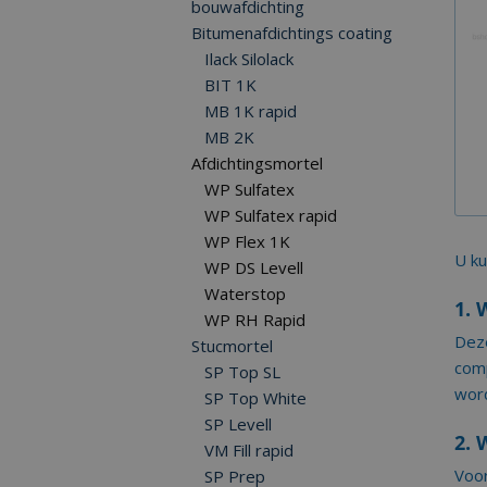
bouwafdichting
Bitumenafdichtings coating
Ilack Silolack
BIT 1K
MB 1K rapid
MB 2K
Afdichtingsmortel
WP Sulfatex
WP Sulfatex rapid
WP Flex 1K
U ku
WP DS Levell
Waterstop
1. 
WP RH Rapid
Deze
Stucmortel
comp
SP Top SL
word
SP Top White
SP Levell
2. 
VM Fill rapid
Voor
SP Prep