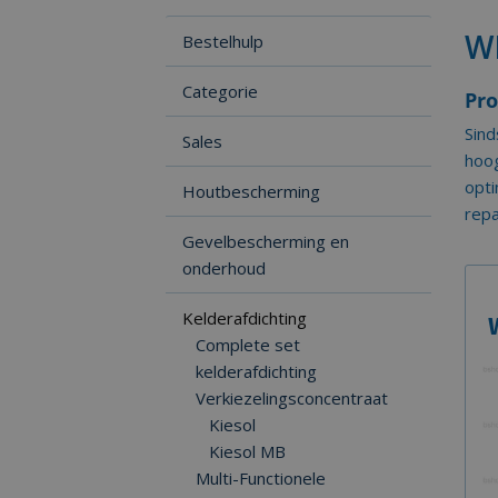
WP
Bestelhulp
Categorie
Pro
Sin
Sales
hoog
opti
Houtbescherming
repa
Gevelbescherming en
onderhoud
Kelderafdichting
Complete set
kelderafdichting
Verkiezelingsconcentraat
Kiesol
Kiesol MB
Multi-Functionele