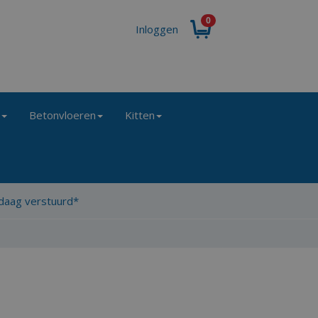
0
Inloggen
g
Betonvloeren
Kitten
ndaag verstuurd*