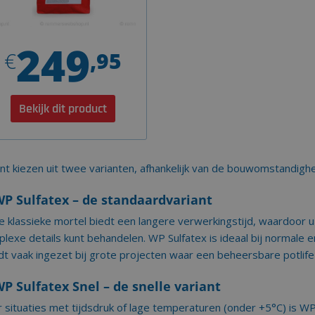
249
€
,95
Bekijk
dit product
nt kiezen uit twee varianten, afhankelijk van de bouwomstandigh
WP Sulfatex – de standaardvariant
 klassieke mortel biedt een langere verwerkingstijd, waardoor 
lexe details kunt behandelen. WP Sulfatex is ideaal bij normal
t vaak ingezet bij grote projecten waar een beheersbare potlife c
WP Sulfatex Snel – de snelle variant
 situaties met tijdsdruk of lage temperaturen (onder +5°C) is WP 