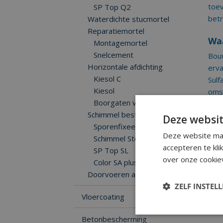
toev
SP Top Q2
bet
Waterdichte stucmortel
Reparatiemortel
Wa
Montagemortel
Snelcement
Bou
Horizontale afdichting
erva
Kiesol C
Sulf
Kiesol
oms
Boorgaten vuller
Schimmel bestrijding
Deze websit
Sporenfixeer
Deze website maa
Schimmel Stop
accepteren te kli
SP Top SL
over onze cookiev
Color SA plus
Doorvoeren afdichten
ZELF INSTEL
Vloercoating
Betonbescherming