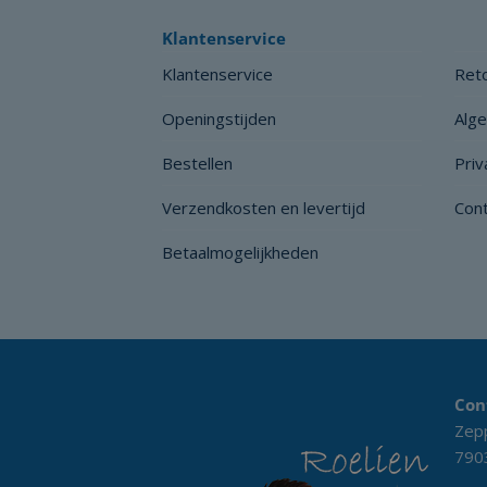
Klantenservice
Klantenservice
Reto
Openingstijden
Alg
Bestellen
Priv
Verzendkosten en levertijd
Con
Betaalmogelijkheden
Con
Zepp
790