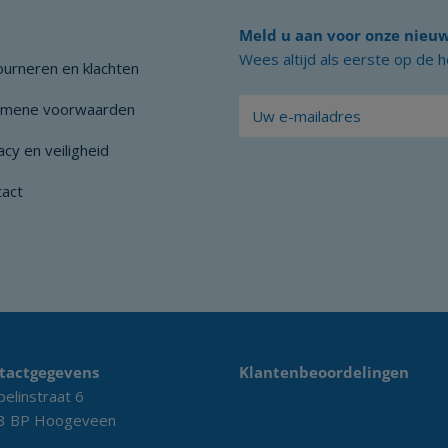
Meld u aan voor onze nieuw
Wees altijd als eerste op de 
urneren en klachten
emene voorwaarden
acy en veiligheid
tact
tactgegevens
Klantenbeoordelingen
elinstraat 6
3 BP Hoogeveen