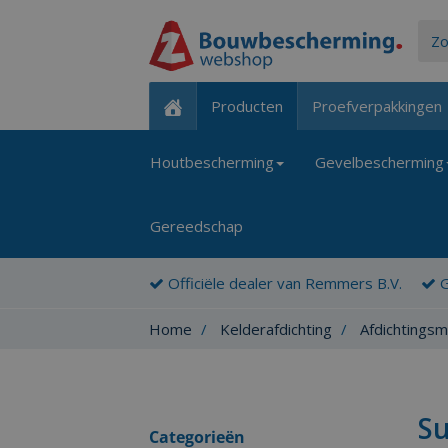
Producten
Proefverpakkingen
Houtbescherming
Gevelbescherming
Gereedschap
Officiële dealer van Remmers B.V.
G
Home
Kelderafdichting
Afdichtingsm
Su
Categorieën