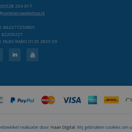
 (0)528 204 017
o@remmerswebshop.nl
: 862377250B01
: 82209227
k: NL85 RABO 0120 2855 09
bwinkel realisatie door
Haan Digital
. Wij gebruiken cookies om 