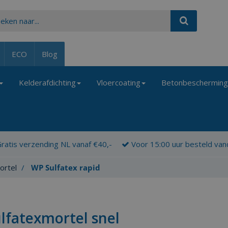
ECO
Blog
Kelderafdichting
Vloercoating
Betonbeschermin
ratis verzending NL vanaf €40,-
Voor 15:00 uur besteld va
ortel
WP Sulfatex rapid
lfatexmortel snel