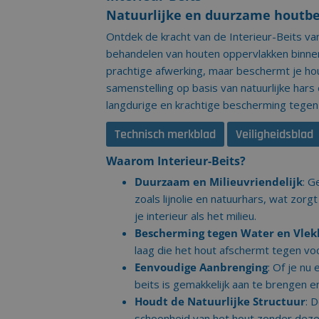
Natuurlijke en duurzame houtb
Ontdek de kracht van de Interieur-Beits v
behandelen van houten oppervlakken binnens
prachtige afwerking, maar beschermt je h
samenstelling op basis van natuurlijke hars 
langdurige en krachtige bescherming tegen 
Technisch merkblad
Veiligheidsblad
Waarom Interieur-Beits?
Duurzaam en Milieuvriendelijk
: G
zoals lijnolie en natuurhars, wat zo
je interieur als het milieu.
Bescherming tegen Water en Vle
laag die het hout afschermt tegen voc
Eenvoudige Aanbrenging
: Of je nu
beits is gemakkelijk aan te brengen e
Houdt de Natuurlijke Structuur
: 
schoonheid van het hout zonder deze