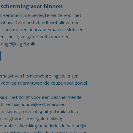
escherming voor binnen
an Remmers, de perfecte keuze voor het
huis. Deze beits biedt niet alleen een
out ook op een duurzame manier. Met een
en lijnolie, zorgt de beits voor een
dagelijks gebruik.
emaakt van hernieuwbare ingrediënten
rgt voor een verantwoorde keuze voor zowel
kken
: Het zorgt voor een beschermende
ht en huishoudelijke chemicaliën.
 een kwast, roller of spuit gebruikt, deze
n zorgt voor een egale dekking.
De matte afwerking benadrukt de natuurlijke
 te verbergen, zodat de warme uitstraling