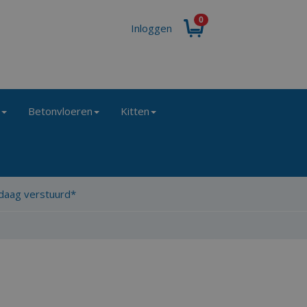
0
Inloggen
g
Betonvloeren
Kitten
ndaag verstuurd*