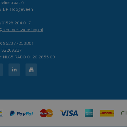
elinstraat 6
3 BP Hoogeveen
 (0)528 204 017
o@remmerswebshop.nl
: 862377250B01
: 82209227
k: NL85 RABO 0120 2855 09