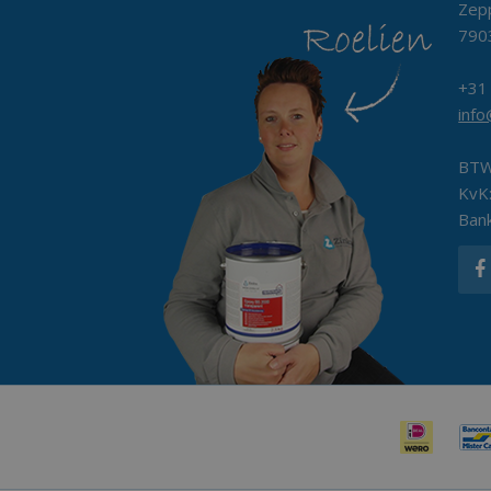
Zepp
790
+31
inf
BTW
KvK
Ban