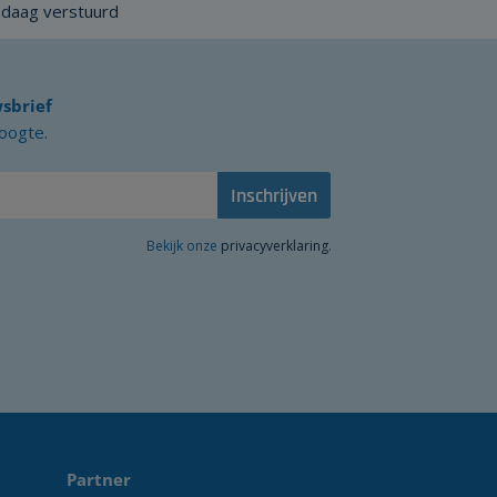
ndaag verstuurd
sbrief
hoogte.
Inschrijven
Bekijk onze
privacyverklaring
.
Partner