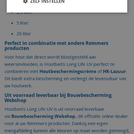
ZELF INSTELLEN
0,75 liter
2,5 liter
5 liter
20 liter
Perfect in combinatie met andere Remmers
producten
Voor hout dat direct wordt blootgesteld aan
weersinvloeden, is Houtbeits Long Life UV perfect te
combineren met
Houtbeschermingscrème
of
HK-Lazuur
.
Dit biedt extra bescherming en verlengt de levensduur van
uw houtwerk.
Uit voorraad leverbaar bij Bouwbescherming
Webshop
Houtbeits Long Life UV is uit voorraad leverbaar
via
Bouwbescherming Webshop
, dé officiële online dealer
voor al uw Remmers producten. Dankzij een eigen
mengafdeling kunnen alle kleuren op maat worden gemengd,