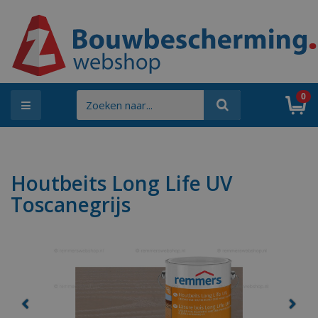
0
Menu
Houtbeits Long Life UV
Toscanegrijs
Previous
Next