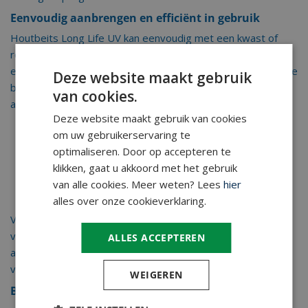
Eenvoudig aanbrengen en efficiënt in gebruik
Houtbeits Long Life UV kan eenvoudig met een kwast of
roller worden aangebracht. De goede vloeiing zorgt voor
een gelijkmatige dekking zonder druipers. Voor een optimale
Deze website maakt gebruik
bescherming wordt geadviseerd om minimaal twee lagen
van cookies.
aan te brengen:
Deze website maakt gebruik van cookies
Eerste laag:
ca. 100 ml/m²
om uw gebruikerservaring te
optimaliseren. Door op accepteren te
Tweede laag:
ca. 60 ml/m²
klikken, gaat u akkoord met het gebruik
Overschilderbaar na ca. 12 uur
(bij 20°C en 65%
van alle cookies. Meer weten? Lees
hier
relatieve luchtvochtigheid)
alles over onze cookieverklaring.
Verkrijgbaar in kleurloos UV+ en diverse gepigmenteerde
varianten, waarbij kleurloos UV+ als eindlaag kan worden
ALLES ACCEPTEREN
aangebracht om donkere verkleuring bij onderhoud te
voorkomen.
WEIGEREN
Beschikbare verpakkingen